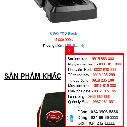
CIAO POD Black
15.000.000
₫
Thương hiệu :
SPINEL
,
Italy
[X]
Bột làm kem -
0915 883 888
Nguyên liệu kem -
0931 811 888
Hạt cafe, Pod -
0932 819 888
SẢN PHẨM KHÁC
Tủ trưng bày -
0919 135 288
Tủ cấp đông -
0918 235 188
Máy làm kem -
0916 819 888
Máy pha cafe -
0912 115 188
Lò nướng -
0986 883 888
Quản lý Sale -
0987 181 661
Đông :
024 3906 8888
Dũng :
024 66 89 1111
Giới :
024 232 11111