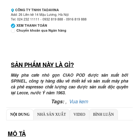
CÔNG TY TNHH TADAVINA
Add: 26 Liền kề 14 Mậu Lương, Hà Nội
Tel: 024 232 11111 - 0932 819 888 - 0916 819 888
XEM THANH TOÁN
Chuyển khoản qua Ngân hàng
Ngân hàng Ngoại thương Việt Nam
Chi nhánh:
Vietcombank Hà Nội
Chủ TK:
CÔNG TY TNHH TADAVINA
Số TK:
069 1000 886 001
SẢN PHẨM NÀY LÀ GÌ?
Ngân hàng TMCP Việt Nam Thịnh Vượng
Máy pha cafe nhỏ gọn CIAO POD được sản xuất bởi
Chi nhánh:
Chi nhánh VBbank Hà Nội
SPINEL, công ty hàng đầu về thiết kế và sản xuất máy pha
Chủ TK:
Nguyễn Văn Tuấn
cà phê espresso chất lượng cao được sản xuất độc quyền
Số TK:
222 899 001
tại Lecce, nước Ý năm 1963.
Ngân hàng Ngoại thương Việt Nam
Tags:
,
Vua kem
Chi nhánh:
Chi nhánh Vietcombank Hà Nội
Chủ TK:
Nguyễn Văn Tuấn
NỘI DUNG
NHÀ SẢN XUẤT
Số TK:
VIDEO
1986 883 888
BÌNH LUẬN
MÔ TẢ