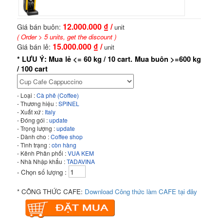
12.000.000
₫ /
Giá bán buôn:
unit
( Order > 5 units, get the discount )
15.000.000
₫ /
Giá bán lẻ:
unit
* LƯU Ý: Mua lẻ <= 60 kg / 10 cart. Mua buôn >=600 kg
/ 100 cart
- Loại :
Cà phê (Coffee)
- Thương hiệu :
SPINEL
- Xuất xứ :
Italy
- Đóng gói :
update
- Trọng lượng :
update
- Dành cho :
Coffee shop
- Tình trạng :
còn hàng
- Kênh Phân phối :
VUA KEM
- Nhà Nhập khẩu :
TADAVINA
- Chọn số lượng :
* CÔNG THỨC CAFE:
Download Công thức làm CAFE tại đây