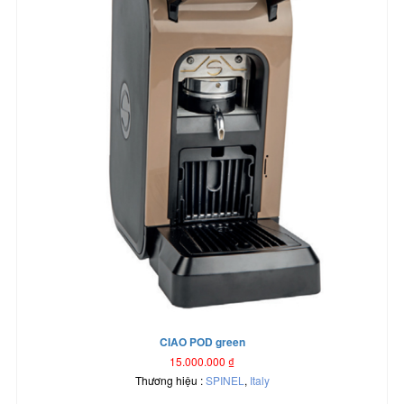
CIAO POD green
15.000.000
₫
Thương hiệu :
SPINEL
,
Italy