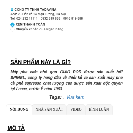
CÔNG TY TNHH TADAVINA
Add: 26 Liền kề 14 Mậu Lương, Hà Nội
Tel: 024 232 11111 - 0932 819 888 - 0916 819 888
XEM THANH TOÁN
Chuyển khoản qua Ngân hàng
Ngân hàng Ngoại thương Việt Nam
Chi nhánh:
Vietcombank Hà Nội
Chủ TK:
CÔNG TY TNHH TADAVINA
Số TK:
069 1000 886 001
SẢN PHẨM NÀY LÀ GÌ?
Ngân hàng TMCP Việt Nam Thịnh Vượng
Máy pha cafe nhỏ gọn CIAO POD được sản xuất bởi
Chi nhánh:
Chi nhánh VBbank Hà Nội
SPINEL, công ty hàng đầu về thiết kế và sản xuất máy pha
Chủ TK:
Nguyễn Văn Tuấn
cà phê espresso chất lượng cao được sản xuất độc quyền
Số TK:
222 899 001
tại Lecce, nước Ý năm 1963.
Ngân hàng Ngoại thương Việt Nam
Tags:
,
Vua kem
Chi nhánh:
Chi nhánh Vietcombank Hà Nội
Chủ TK:
Nguyễn Văn Tuấn
NỘI DUNG
NHÀ SẢN XUẤT
Số TK:
VIDEO
1986 883 888
BÌNH LUẬN
MÔ TẢ