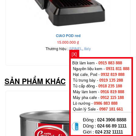
CIAO POD red
15.000.000
₫
Thương hiệu :
SPINEL
,
Italy
[X]
Bột làm kem -
0915 883 888
Nguyên liệu kem -
0931 811 888
Hạt cafe, Pod -
0932 819 888
SẢN PHẨM KHÁC
Tủ trưng bày -
0919 135 288
Tủ cấp đông -
0918 235 188
Máy làm kem -
0916 819 888
Máy pha cafe -
0912 115 188
Lò nướng -
0986 883 888
Quản lý Sale -
0987 181 661
Đông :
024 3906 8888
Dũng :
024 66 89 1111
Giới :
024 232 11111