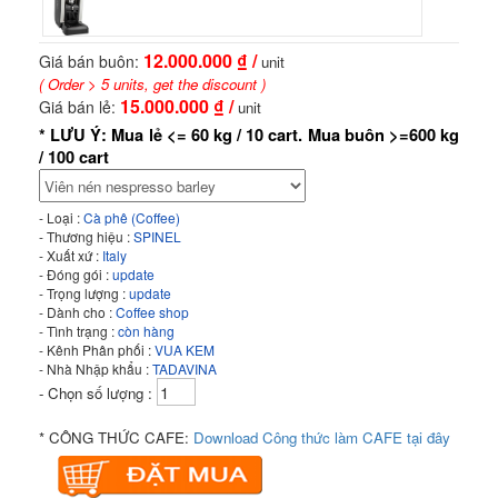
12.000.000
₫ /
Giá bán buôn:
unit
( Order > 5 units, get the discount )
15.000.000
₫ /
Giá bán lẻ:
unit
* LƯU Ý: Mua lẻ <= 60 kg / 10 cart. Mua buôn >=600 kg
/ 100 cart
- Loại :
Cà phê (Coffee)
- Thương hiệu :
SPINEL
- Xuất xứ :
Italy
- Đóng gói :
update
- Trọng lượng :
update
- Dành cho :
Coffee shop
- Tình trạng :
còn hàng
- Kênh Phân phối :
VUA KEM
- Nhà Nhập khẩu :
TADAVINA
- Chọn số lượng :
* CÔNG THỨC CAFE:
Download Công thức làm CAFE tại đây